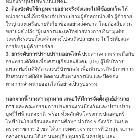
ที่มองว่าบุหรี่ไฟฟ้าเป็นแฟชั่น
2. ต้องบังคับใช้กฎหมายอย่างจริงจังและไม่มีข้อยกเว้น
ให้
หน่วยงานที่เกี่ยวข้องเร่งปราบปรามผู้ลักลอบนำเข้า ผู้ค้าราย
ใหญ่ และเครือข่ายที่เกี่ยวข้องอย่างเด็ดขาด โดยต้องสืบสวน
ขยายผลไปถึง “ผู้บงการและเครือข่ายทางการเงิน” มุ่งตัด
วงจรทั้งระบบตั้งแต่ต้นทางไปจนถึงปลายทาง ไม่ใช่เพียงแค่
การจับกุมผู้ค้ารายย่อย
3. ยกระดับการปราบปรามออนไลน์
ประสานความร่วมมือกับ
กระทรวงดิจิทัลเพื่อเศรษฐกิจและสังคม (DE) ผู้ให้บริการ
แพลตฟอร์มดิจิทัล และบริษัทขนส่ง เพื่อเพิ่มประสิทธิภาพการ
สืบสวนทางดิจิทัล ติดตามเส้นทางการเงิน และปิดช่อง
ทางการจำหน่ายออนไลน์อย่างเป็นรูปธรรม
นอกจากนี้ นางสาวศุภมาส เสนอให้มีการจัดตั้งศูนย์อำนวย
การ
และคณะกรรมการประสานงานป้องกันและปราบปราบ
บุหรี่ไฟฟ้าแห่งชาติ พร้อมทั้งผลักดันโครงการปลอดบุหรี่
ไฟฟ้าในโรงเรียนและสถานศึกษา นำร่อง 9 จังหวัด ในเขต
ตรวจราชการ 2 เขต ได้แก่ เขตตรวจราชการที่ 2 กลุ่ม จ.ภาค
กลางตอนบน ได้แก่ นนทบุรี ปทุมธานี นครปฐม และ