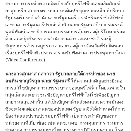
ปรามการกระทำความผิดเกี่ยวกับบุหรี่ไฟฟ้าและผลิตภัณฑ์
ยาสูบ หรือ ศปบย.ตร. นายประเดิมชัย บุญช่วยเหลือ ที่ปรึกษา
รัฐมนตรีประจำสำนักนายกรัฐมนตรี ดร.พัชรินทร์ ซำศิริพงษ์
เลขานุการรัฐมนตรีประจำสำนักนายกรัฐมนตรี นายรณรงค์
พูลพิพัฒน์ เลขาธิการคณะกรรมการคุ้มครองผู้บริโภค พร้อม
ด้วยคณะผู้บริหารของสำนักงานตำรวจแห่งชาติ รองผู้
บัญชาการตำรวจภูธรภาค และรองผู้การจังหวัดที่รับผิดชอบ
เรื่องบุหรี่ไฟฟ้าทั่วประเทศ ร่วมรับฟังผ่านการประชุมทางไกล
(Video Conference)
นางสาวศุภมาส กล่าวว่า รัฐบาลภายใต้การนำของ นาย
อนุทิน ชาญวีรกูล นายกรัฐมนตรี
ให้ความสำคัญอย่างยิ่งต่อ
การแก้ไขปัญหาการแพร่ระบาดของบุหรี่ไฟฟ้า โดยเฉพาะใน
กลุ่มเด็กและเยาวชน ซึ่งปัญหาบุหรี่ไฟฟ้าไม่ใช่เพียงปัญหา
สาธารณสุขเท่านั้น แต่เป็นปัญหาด้านสังคมและความมั่นคง
ซึ่งจะส่งผลต่ออนาคตของประเทศ รัฐบาลจึงได้กำหนดให้การ
ป้องกันและปราบปรามบุหรี่ไฟฟ้า เป็นวาระสำคัญของทุก
หน่วยงานที่เกี่ยวข้อง เช่น สตช. สคบ. กรมศุลกากร กรมการ
ปกครอง กระทรวงมหาดไทย กระทรวง DE กรมควบคุมโรค