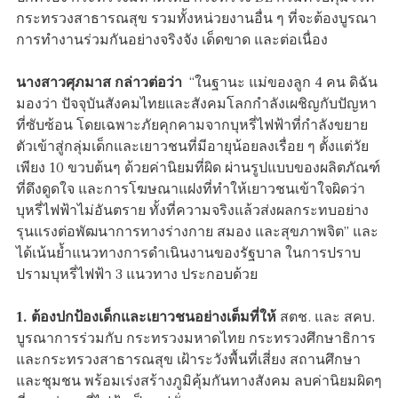
กระทรวงสาธารณสุข รวมทั้งหน่วยงานอื่น ๆ ที่จะต้องบูรณา
การทำงานร่วมกันอย่างจริงจัง เด็ดขาด และต่อเนื่อง
นางสาวศุภมาส กล่าวต่อว่า
“ในฐานะ แม่ของลูก 4 คน ดิฉัน
มองว่า ปัจจุบันสังคมไทยและสังคมโลกกำลังเผชิญกับปัญหา
ที่ซับซ้อน โดยเฉพาะภัยคุกคามจากบุหรี่ไฟฟ้าที่กำลังขยาย
ตัวเข้าสู่กลุ่มเด็กและเยาวชนที่มีอายุน้อยลงเรื่อย ๆ ตั้งแต่วัย
เพียง 10 ขวบต้นๆ ด้วยค่านิยมที่ผิด ผ่านรูปแบบของผลิตภัณฑ์
ที่ดึงดูดใจ และการโฆษณาแฝงที่ทำให้เยาวชนเข้าใจผิดว่า
บุหรี่ไฟฟ้าไม่อันตราย ทั้งที่ความจริงแล้วส่งผลกระทบอย่าง
รุนแรงต่อพัฒนาการทางร่างกาย สมอง และสุขภาพจิต” และ
ได้เน้นย้ำแนวทางการดำเนินงานของรัฐบาล ในการปราบ
ปรามบุหรี่ไฟฟ้า 3 แนวทาง ประกอบด้วย
1. ต้องปกป้องเด็กและเยาวชนอย่างเต็มที่ให้
สตช. และ สคบ.
บูรณาการร่วมกับ กระทรวงมหาดไทย กระทรวงศึกษาธิการ
และกระทรวงสาธารณสุข เฝ้าระวังพื้นที่เสี่ยง สถานศึกษา
และชุมชน พร้อมเร่งสร้างภูมิคุ้มกันทางสังคม ลบค่านิยมผิดๆ