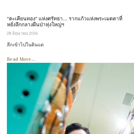
“ตะเคียนทอง” แห่งศรัทธา… รากแก้วแห่งพระเมตตาที่
หยั่งลึกกลางผืนป่าทุ่งใหญ่ฯ
28 มิถุนายน 2026
ลึกเข้าไปในดินแด
Read More...