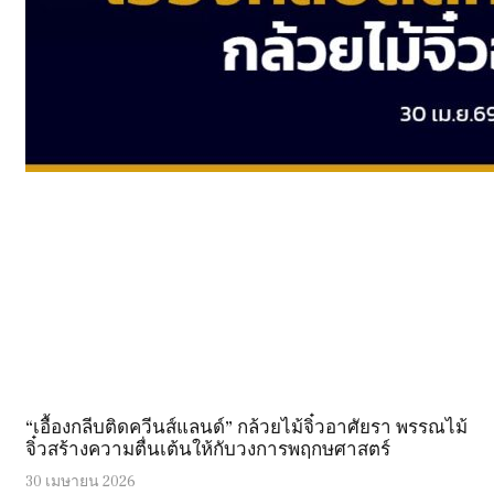
“เอื้องกลีบติดควีนส์แลนด์” กล้วยไม้จิ๋วอาศัยรา พรรณไม้
จิ๋วสร้างความตื่นเต้นให้กับวงการพฤกษศาสตร์
30 เมษายน 2026