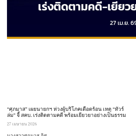
“ศุภมาส” เผยนายกฯ ห่วงผู้บริโภคเดือดร้อน เหตุ “ทัวร์
ล่ม” จี้ สคบ. เร่งติดตามคดี พร้อมเยียวยาอย่างเป็นธรรม
27 เมษายน 2026
นางสาวศุภมาส อิศ