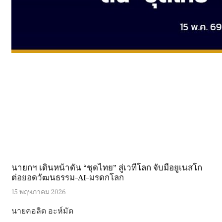
นายกฯ เดินหน้าดัน “ชุดไทย” สู่เวทีโลก จับมือยูเนสโก
ต่อยอดวัฒนธรรม–AI–มรดกโลก
15 พฤษภาคม 2026
นายคอลิด อะห์มัด