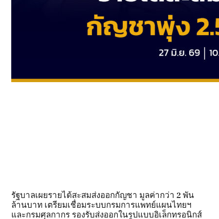
รัฐบาลเผยรายได้สะสมส่งออกกัญชา มูลค่ากว่า 2 พัน
ล้านบาท เตรียมเชื่อมระบบกรมการแพทย์แผนไทยฯ
และกรมศุลกากร รองรับส่งออกในรูปแบบอิเล็กทรอนิกส์